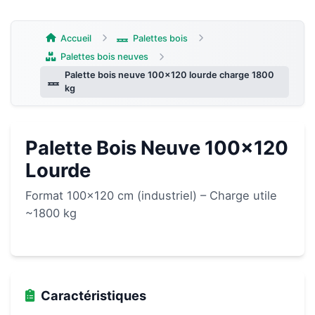
Aller
au
contenu
Accueil
Palettes bois
Palettes bois neuves
Palette bois neuve 100×120 lourde charge 1800
kg
Palette Bois Neuve 100×120
Lourde
Format 100×120 cm (industriel) – Charge utile
~1800 kg
Caractéristiques