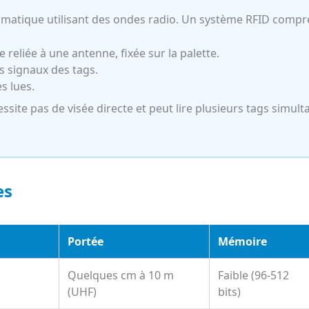
tomatique utilisant des ondes radio. Un système RFID compr
 reliée à une antenne, fixée sur la palette.
s signaux des tags.
s lues.
essite pas de visée directe et peut lire plusieurs tags si
es
Portée
Mémoire
Quelques cm à 10 m
Faible (96-512
(UHF)
bits)