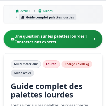
Aller
au
Accueil
Guides
contenu
Guide complet palettes lourdes
Une question sur les palettes lourdes ?
Contactez nos experts
Multi-matériaux
Lourde
Charge > 1200 kg
Guide n°129
Guide complet des
palettes lourdes
Tout savoir sur les palettes lourdes (charge