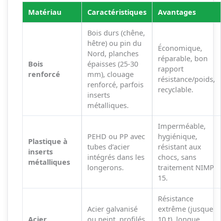
Matériau
Caractéristiques
Avantages
Bois durs (chêne,
hêtre) ou pin du
Économique,
Nord, planches
réparable, bon
Bois
épaisses (25-30
rapport
renforcé
mm), clouage
résistance/poids,
renforcé, parfois
recyclable.
inserts
métalliques.
Imperméable,
PEHD ou PP avec
hygiénique,
Plastique à
tubes d’acier
résistant aux
inserts
intégrés dans les
chocs, sans
métalliques
longerons.
traitement NIMP
15.
Résistance
Acier galvanisé
extrême (jusque
Acier
ou peint, profilés
10 t), longue