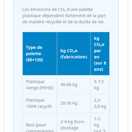
Les émissions de CO₂ d’une palette
plastique dépendent fortement de la part
de matière recyclée et de la durée de vie.
kg
CO₂e
Type de
kg CO₂e
par
palette
(fabrication)
an
(80×120)
(sur 8
ans)
Plastique
5-7,5
40-60 kg
vierge (PEHD)
kg
Plastique
2,5-
20-30 kg
100% recyclé
3,8 kg
1-2
2-4 kg (hors
Bois (pour
kg
stockage
comparaison)
(sur 3