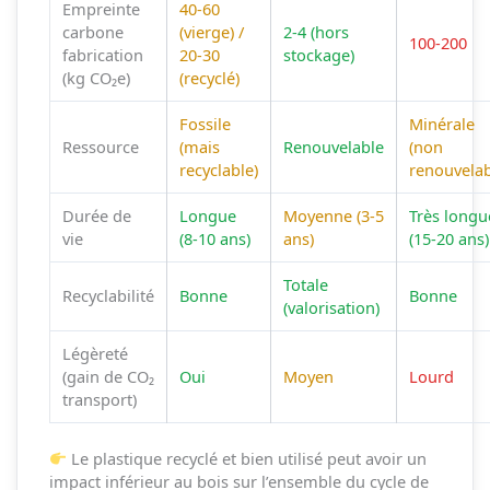
Empreinte
40-60
carbone
(vierge) /
2-4 (hors
100-200
fabrication
20-30
stockage)
(kg CO₂e)
(recyclé)
Fossile
Minérale
Ressource
(mais
Renouvelable
(non
recyclable)
renouvelab
Durée de
Longue
Moyenne (3-5
Très longu
vie
(8-10 ans)
ans)
(15-20 ans)
Totale
Recyclabilité
Bonne
Bonne
(valorisation)
Légèreté
(gain de CO₂
Oui
Moyen
Lourd
transport)
Le plastique recyclé et bien utilisé peut avoir un
impact inférieur au bois sur l’ensemble du cycle de