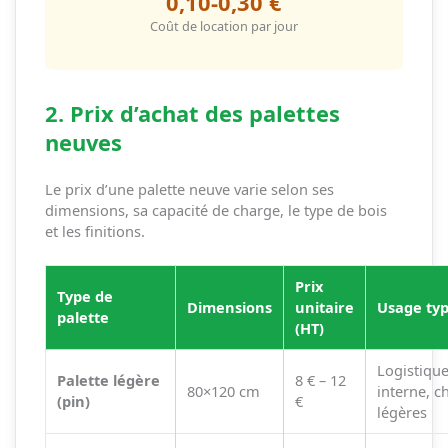
0,10-0,30 €
Coût de location par jour
2. Prix d’achat des palettes
neuves
Le prix d’une palette neuve varie selon ses
dimensions, sa capacité de charge, le type de bois
et les finitions.
Prix
Type de
Dimensions
unitaire
Usage ty
palette
(HT)
Logistiqu
Palette légère
8 € – 12
80×120 cm
interne, c
(pin)
€
légères