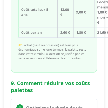
Locat
mensu
Coût total sur 5
13,00
9,00 €
1,80 €
ans
€
mois =
€
Coût par an
2,60 €
1,80 €
21,60 
L’achat (neuf ou occasion) est bien plus
économique sur le long terme si la palette reste
dans votre circuit. La location se justifie par les
services associés et l’absence de contraintes.
9. Comment réduire vos coûts
palettes
1
Optimisez la durée de vie