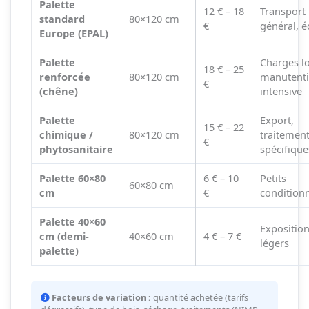
Palette
12 € – 18
Transport
standard
80×120 cm
€
général, 
Europe (EPAL)
Palette
Charges l
18 € – 25
renforcée
80×120 cm
manutent
€
(chêne)
intensive
Palette
Export,
15 € – 22
chimique /
80×120 cm
traitemen
€
phytosanitaire
spécifique
Palette 60×80
6 € – 10
Petits
60×80 cm
cm
€
condition
Palette 40×60
Exposition
cm (demi-
40×60 cm
4 € – 7 €
légers
palette)
Facteurs de variation :
quantité achetée (tarifs