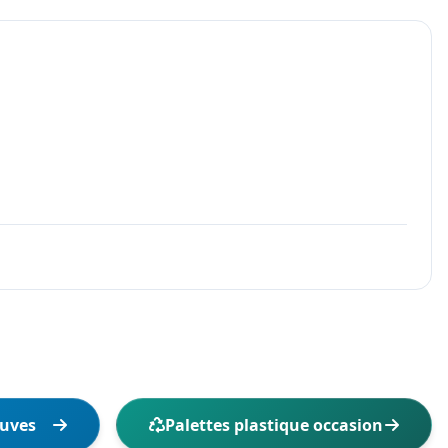
euves
Palettes plastique occasion