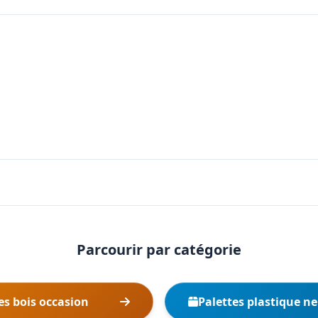
Parcourir par catégorie
es bois occasion
Palettes plastique n