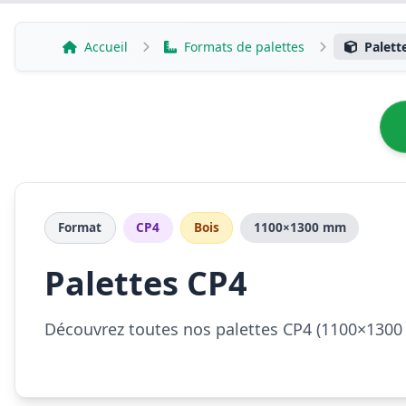
Aller
au
Accueil
Formats de palettes
Palett
contenu
Format
CP4
Bois
1100×1300 mm
Palettes CP4
Découvrez toutes nos palettes CP4 (1100×1300 m